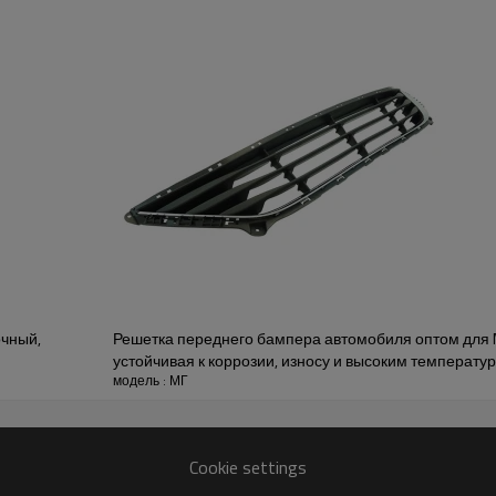
ОПИСАНИЕ ПРОДУКТА
одукт неотделим от нашего строгого контроля заводског
ой аварийной защиты на 2022 го
мпер, представляют собой
ей части транспортного
жиров во время
очный,
Решетка переднего бампера автомобиля оптом для M
устойчивая к коррозии, износу и высоким температур
столкновения, защищая
модель : МГ
для MG
 к минимуму травмы при
Cookie settings