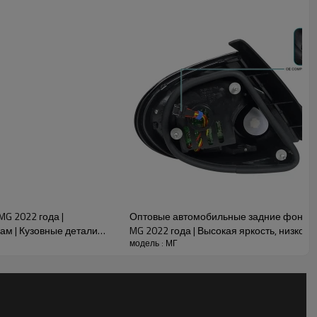
о качества.
д Bestune
G 2022 года |
Оптовые автомобильные задние фонари
ам | Кузовные детали
MG 2022 года | Высокая яркость, низкое
модель : МГ
для MG