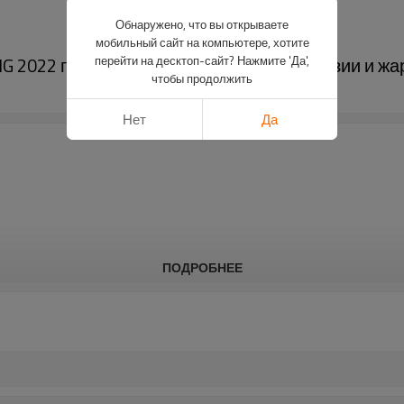
Обнаружено, что вы открываете
мобильный сайт на компьютере, хотите
2022 года | Легкие, устойчивые к коррозии и жа
перейти на десктоп-сайт? Нажмите 'Да',
чтобы продолжить
Нет
Да
ПОДРОБНЕЕ