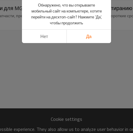
Обнаружено, что вы открываете
для MG 2022 | Устойчивость к коррозии и истиранию
мобильный сайт на компьютере, хотите
части, преимущество в запасах, стабильные поставки, короткие сро
перейти на десктоп-сайт? Нажмите 'Да',
чтобы продолжить
Нет
Да
Cookie settings
sible experience. They also allow us to analyze user behavior in 