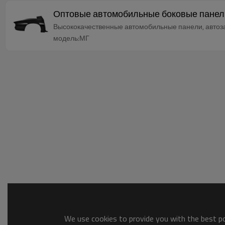
Оптовые автомобильные боковые панели 
Высококачественные автомобильные панели, автозап
модель:МГ
We use cookies to provide you with the best pos