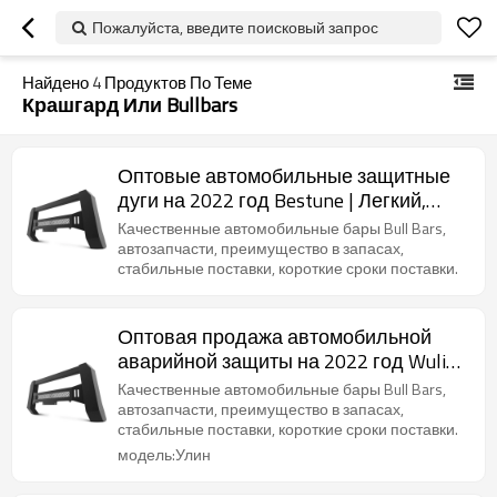
Пожалуйста, введите поисковый запрос
Найдено
4
Продуктов По Теме
Крашгард Или Bullbars
Оптовые автомобильные защитные
дуги на 2022 год Bestune | Легкий,
устойчивый к коррозии и жаростойкий
Качественные автомобильные бары Bull Bars,
| Автозапчасти для Bestune
автозапчасти, преимущество в запасах,
стабильные поставки, короткие сроки поставки.
Оптовая продажа автомобильной
аварийной защиты на 2022 год Wuling
| Легкий, устойчивый к коррозии и
Качественные автомобильные бары Bull Bars,
жаростойкий | Автозапчасти для
автозапчасти, преимущество в запасах,
стабильные поставки, короткие сроки поставки.
кузова Wuling
модель:Улин