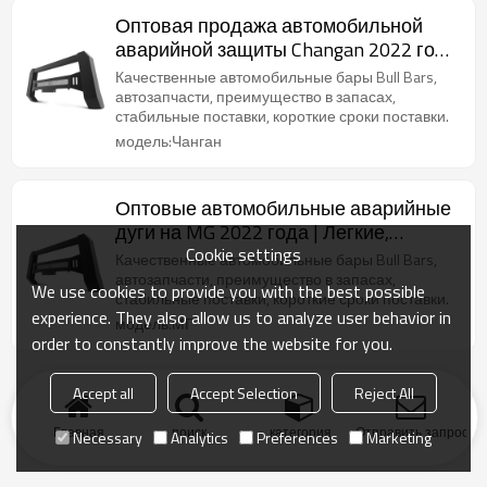
Оптовая продажа автомобильной
аварийной защиты Changan 2022 года
| Легкий, устойчивый к коррозии и
Качественные автомобильные бары Bull Bars,
жаростойкий | Автозапчасти Changan
автозапчасти, преимущество в запасах,
стабильные поставки, короткие сроки поставки.
модель:Чанган
Оптовые автомобильные аварийные
дуги на MG 2022 года | Легкие,
Cookie settings
устойчивые к коррозии и жаростойкие
Качественные автомобильные бары Bull Bars,
| Авто кузовные детали для MG
автозапчасти, преимущество в запасах,
We use cookies to provide you with the best possible
стабильные поставки, короткие сроки поставки.
experience. They also allow us to analyze user behavior in
модель:МГ
order to constantly improve the website for you.
Accept all
Accept Selection
Reject All
Главная
поиск
категория
Отправить запрос
Necessary
Analytics
Preferences
Marketing