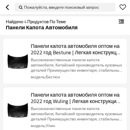
Пожалуйста, введите поисковый запрос
Найдено
4
Продуктов По Теме
Панели Капота Автомобиля
Панели капота автомобиля оптом на
2022 год Bestune | Легкая конструкция
повышает топливную экономичность
Высококачественные панели капота
| Автозапчасти для Bestune
автомобиля, Китайский производитель кузовных
деталей Преимущество инвентаря, стабильные
поставки, короткие сроки поставки
модель:Бестюн
Панели капота автомобиля оптом на
2022 год Wuling | Легкая конструкция
повышает топливную экономичность
Высококачественные панели капота
| Автозапчасти для кузова Wuling
автомобиля, Китайский производитель кузовных
деталей Преимущество инвентаря, стабильные
поставки, короткие сроки поставки
модель:Улин