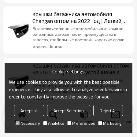
Крышки багажника автомобиля
Changan оптом на 2022 год | Легкий,
устойчивый к коррозии и жаростойкий
Высококачественные автомобильные крышки
| Автозапчасти для кузова Changan
багажника, автозапчасти, преимущество в
запасах, стабильные поставки, короткие сроки
поставки.
модель:Чанган
Крышки багажника автомобиля оптом
Cookie settings
на 2022 MG | Легкие, устойчивые к
коррозии и жаростойкие | Авто
Высококачественные автомобильные крышки
We use cookies to provide you with the best possible
кузовные детали для MG
багажника, автозапчасти, преимущество в
experience. They also allow us to analyze user behavior in
запасах, стабильные поставки, короткие сроки
order to constantly improve the website for you.
поставки.
модель:МГ
Accept all
Accept Selection
Reject All
Главная
поиск
категория
Отправить запрос
Necessary
Analytics
Preferences
Marketing