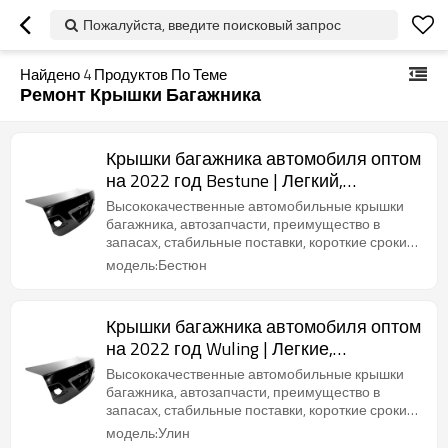
Пожалуйста, введите поисковый запрос
Найдено
4
Продуктов По Теме
Ремонт Крышки Багажника
Крышки багажника автомобиля оптом
на 2022 год Bestune | Легкий,
устойчивый к коррозии и жаростойкий
Высококачественные автомобильные крышки
| Автозапчасти для Bestune
багажника, автозапчасти, преимущество в
запасах, стабильные поставки, короткие сроки
поставки.
модель:Бестюн
Крышки багажника автомобиля оптом
на 2022 год Wuling | Легкие,
устойчивые к коррозии и жаростойкие
Высококачественные автомобильные крышки
| Автозапчасти для кузова Wuling
багажника, автозапчасти, преимущество в
запасах, стабильные поставки, короткие сроки
поставки.
модель:Улин