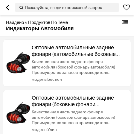
Пожалуйста, введите поисковый запрос
Найдено
4
Продуктов По Теме
Индикаторы Автомобиля
Оптовые автомобильные задние
фонари (автомобильные боковые
фонари) на 2022 год Bestune |
Качественная часть заднего фонаря
Высокая яркость, низкое
автомобиля (боковой фонарь автомобиля)
Преимущество запасов производителя
энергопотребление | Автозапчасти
кузовных деталей в Китае, стабильные поставки,
модель:Бестюн
для Bestune
короткие сроки поставки
Оптовые автомобильные задние
фонари (боковые фонари
автомобиля) на 2022 год Wuling |
Качественная часть заднего фонаря
Высокая яркость, низкое
автомобиля (боковой фонарь автомобиля)
Преимущество запасов производителя
энергопотребление | Автозапчасти
кузовных деталей в Китае, стабильные поставки,
модель:Улин
для Wuling
короткие сроки поставки