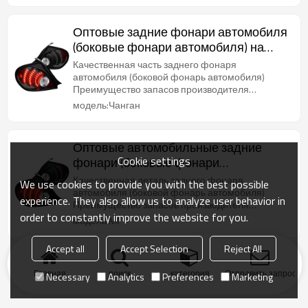
Оптовые задние фонари автомобиля
(боковые фонари автомобиля) на
2022 год Changan | Высокая яркость,
Качественная часть заднего фонаря
низкое энергопотребление |
автомобиля (боковой фонарь автомобиля)
Преимущество запасов производителя
Автозапчасти для Changan
кузовных деталей в Китае, стабильные поставки,
модель:Чанган
короткие сроки поставки
Оптовые автомобильные задние
Cookie settings
фонари (боковые фонари
автомобиля) для MG 2022 года |
Качественная деталь заднего фонаря
We use cookies to provide you with the best possible
Высокая яркость, низкое
автомобиля (боковой фонарь автомобиля)
experience. They also allow us to analyze user behavior in
Преимущество запасов производителя
энергопотребление | Автозапчасти
order to constantly improve the website for you.
кузовных деталей в Китае, стабильные поставки,
модель:МГ
для MG
короткие сроки поставки
Accept all
Accept Selection
Reject All
Главная
поиск
категория
Отправить запрос
Necessary
Analytics
Preferences
Marketing